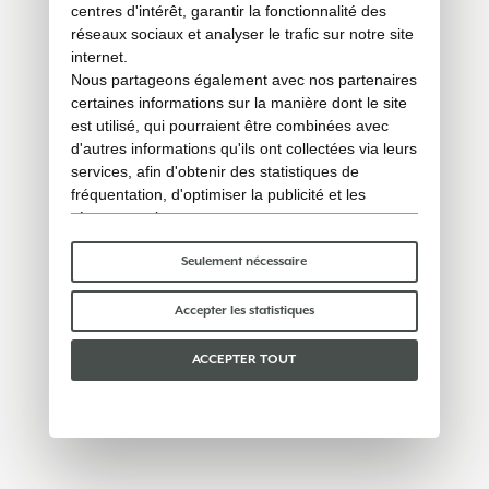
centres d'intérêt, garantir la fonctionnalité des
réseaux sociaux et analyser le trafic sur notre site
internet.
Nous partageons également avec nos partenaires
certaines informations sur la manière dont le site
est utilisé, qui pourraient être combinées avec
d'autres informations qu'ils ont collectées via leurs
services, afin d'obtenir des statistiques de
fréquentation, d'optimiser la publicité et les
réseaux sociaux.
Certains cookies « techniques » sont
indispensables au bon fonctionnement du site et
Seulement nécessaire
ne traitent ni ne partagent aucune donnée
personnelle avec des tiers. Pour en savoir plus,
Accepter les statistiques
vous pouvez consulter notre
politique en matière
de cookies
.
ACCEPTER TOUT
Veuillez choisir les cookies que vous acceptez :