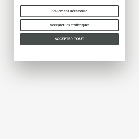
Certains cookies « techniques » sont
indispensables au bon fonctionnement du site et
Seulement nécessaire
ne traitent ni ne partagent aucune donnée
personnelle avec des tiers. Pour en savoir plus,
Accepter les statistiques
vous pouvez consulter notre
politique en matière
de cookies
.
ACCEPTER TOUT
Veuillez choisir les cookies que vous acceptez :