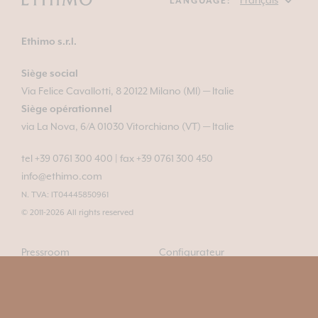
LANGUAGE:
Ethimo s.r.l.
Siège social
Via Felice Cavallotti, 8 20122 Milano (MI) — Italie
Siège opérationnel
via La Nova, 6/A 01030 Vitorchiano (VT) — Italie
tel +39 0761 300 400
|
fax +39 0761 300 450
info@ethimo.com
N. TVA: IT04445850961
© 2011-2026 All rights reserved
Pressroom
Configurateur
Contacts
Newsroom
Professionals area
Matieres