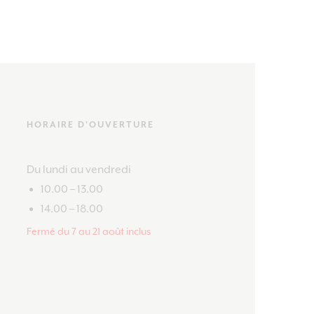
HORAIRE D'OUVERTURE
Du lundi au vendredi
10.00 – 13.00
14.00 – 18.00
Fermé du 7 au 21 août inclus