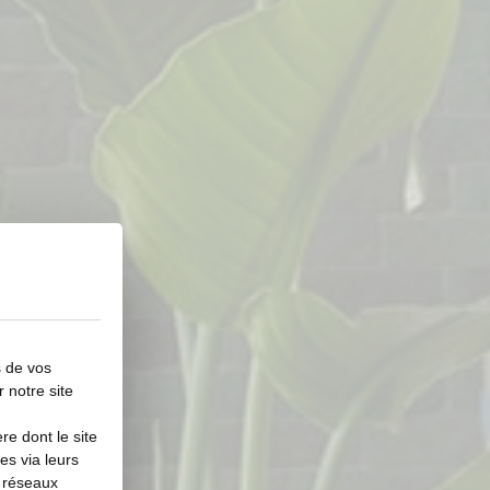
s de vos
r notre site
e dont le site
es via leurs
s réseaux