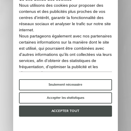
Nous utilisons des cookies pour proposer des
contenus et des publicités plus proches de vos
centres d'intérêt, garantir la fonctionnalité des
réseaux sociaux et analyser le trafic sur notre site
internet.
Nous partageons également avec nos partenaires
certaines informations sur la manière dont le site
est utilisé, qui pourraient être combinées avec
d'autres informations qu'ils ont collectées via leurs
services, afin d'obtenir des statistiques de
fréquentation, d'optimiser la publicité et les
réseaux sociaux.
Certains cookies « techniques » sont
indispensables au bon fonctionnement du site et
Seulement nécessaire
ne traitent ni ne partagent aucune donnée
personnelle avec des tiers. Pour en savoir plus,
Accepter les statistiques
vous pouvez consulter notre
politique en matière
de cookies
.
ACCEPTER TOUT
Veuillez choisir les cookies que vous acceptez :