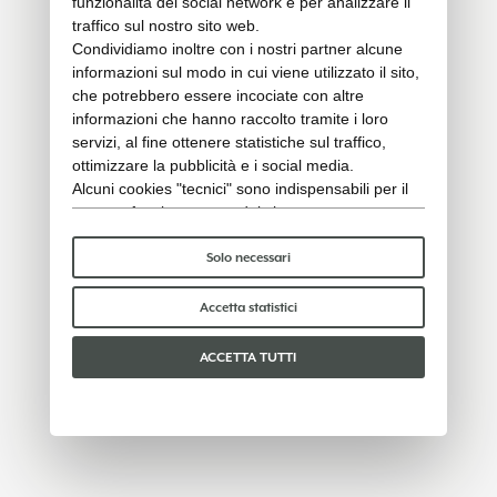
funzionalità dei social network e per analizzare il
traffico sul nostro sito web.
Condividiamo inoltre con i nostri partner alcune
informazioni sul modo in cui viene utilizzato il sito,
che potrebbero essere incociate con altre
informazioni che hanno raccolto tramite i loro
servizi, al fine ottenere statistiche sul traffico,
ottimizzare la pubblicità e i social media.
Alcuni cookies "tecnici" sono indispensabili per il
corretto funzionamento del sito e non trattano o
condividono con terzi alcun dato personale. Per
saperne di più puoi consultare la nostra
cookie
Solo necessari
policy
.
Per favore, scegli quali cookie accettare:
Accetta statistici
ACCETTA TUTTI