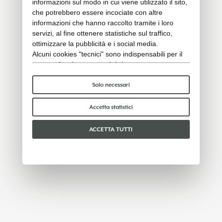
informazioni sul modo in cui viene utilizzato il sito,
che potrebbero essere incociate con altre
informazioni che hanno raccolto tramite i loro
servizi, al fine ottenere statistiche sul traffico,
ottimizzare la pubblicità e i social media.
Alcuni cookies "tecnici" sono indispensabili per il
corretto funzionamento del sito e non trattano o
condividono con terzi alcun dato personale. Per
saperne di più puoi consultare la nostra
cookie
Solo necessari
policy
.
Per favore, scegli quali cookie accettare:
Accetta statistici
ACCETTA TUTTI