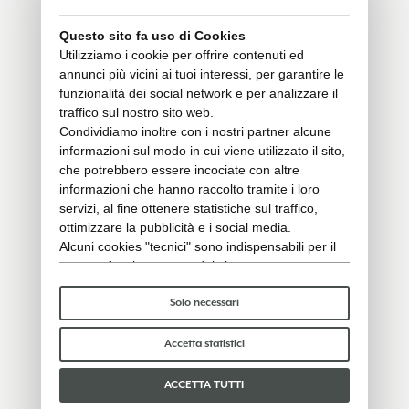
Questo sito fa uso di Cookies
Utilizziamo i cookie per offrire contenuti ed
annunci più vicini ai tuoi interessi, per garantire le
funzionalità dei social network e per analizzare il
traffico sul nostro sito web.
Condividiamo inoltre con i nostri partner alcune
informazioni sul modo in cui viene utilizzato il sito,
che potrebbero essere incociate con altre
informazioni che hanno raccolto tramite i loro
servizi, al fine ottenere statistiche sul traffico,
ottimizzare la pubblicità e i social media.
Alcuni cookies "tecnici" sono indispensabili per il
corretto funzionamento del sito e non trattano o
condividono con terzi alcun dato personale. Per
saperne di più puoi consultare la nostra
cookie
Solo necessari
policy
.
Per favore, scegli quali cookie accettare:
Accetta statistici
ACCETTA TUTTI