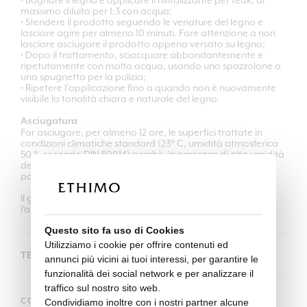
massimo diluito per 1:3 con acqua;
• Stendere il prodotto seguendo le venature del legno e
lasciare agire per almeno 10 minuti. Fare attenzione a non
lasciare asciugare il prodotto appena versato su legno;
• Dopo il trattamento, sciacquare abbondantemente e
ripetutamente con molta acqua, usando uno spazzolone o
una spugnetta per la pulizia;
• Ripetere l’applicazione fino a quando non è nuovamente
visibile la tonalità chiara e naturale del legno.
Asciugatura
Far asciugare, per almeno 12 ore, le superfici trattate in
condizioni climatiche standard (23° C, umidità atmosferica
50 % secondo DIN 50014) perchè, in presenza di alta umidità
dell'aria o temperature troppo basse, l’essiccazione
potrebbe richiedere più tempo.
Il giorno successivo al trattamento, è consigliata
l'applicazione dell'
Olio ravviva teak Ethimo
.
Questo sito fa uso di Cookies
Utilizziamo i cookie per offrire contenuti ed
TEAK CLEANER
annunci più vicini ai tuoi interessi, per garantire le
funzionalità dei social network e per analizzare il
traffico sul nostro sito web.
CODICE
Condividiamo inoltre con i nostri partner alcune