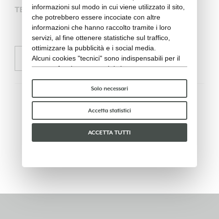
informazioni sul modo in cui viene utilizzato il sito,
TEAKCL1L
che potrebbero essere incociate con altre
informazioni che hanno raccolto tramite i loro
Contattaci per
servizi, al fine ottenere statistiche sul traffico,
acquistare
ottimizzare la pubblicità e i social media.
Alcuni cookies "tecnici" sono indispensabili per il
RICHIEDI INFORMAZIONI
corretto funzionamento del sito e non trattano o
condividono con terzi alcun dato personale. Per
saperne di più puoi consultare la nostra
cookie
Solo necessari
policy
.
Per favore, scegli quali cookie accettare:
Accetta statistici
ACCETTA TUTTI