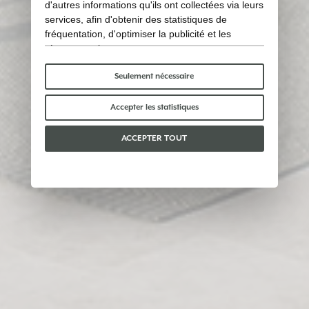
d'autres informations qu'ils ont collectées via leurs
services, afin d'obtenir des statistiques de
fréquentation, d'optimiser la publicité et les
réseaux sociaux.
Certains cookies « techniques » sont
indispensables au bon fonctionnement du site et
Seulement nécessaire
ne traitent ni ne partagent aucune donnée
personnelle avec des tiers. Pour en savoir plus,
Accepter les statistiques
vous pouvez consulter notre
politique en matière
de cookies
.
ACCEPTER TOUT
Veuillez choisir les cookies que vous acceptez :