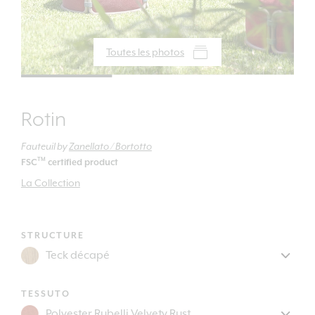
Toutes les photos
Rotin
Fauteuil
by
Zanellato / Bortotto
TM
FSC
certified product
La Collection
STRUCTURE
TESSUTO