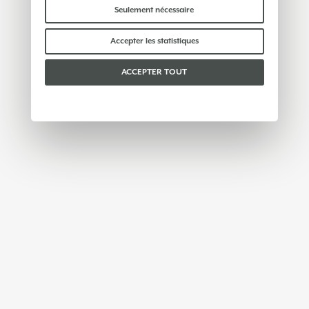
indispensables au bon fonctionnement du site et
Seulement nécessaire
ne traitent ni ne partagent aucune donnée
personnelle avec des tiers. Pour en savoir plus,
Accepter les statistiques
vous pouvez consulter notre
politique en matière
de cookies
.
ACCEPTER TOUT
Veuillez choisir les cookies que vous acceptez :