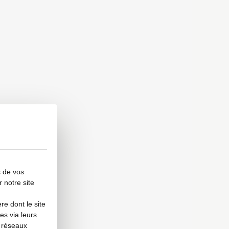
s de vos
r notre site
e dont le site
es via leurs
s réseaux