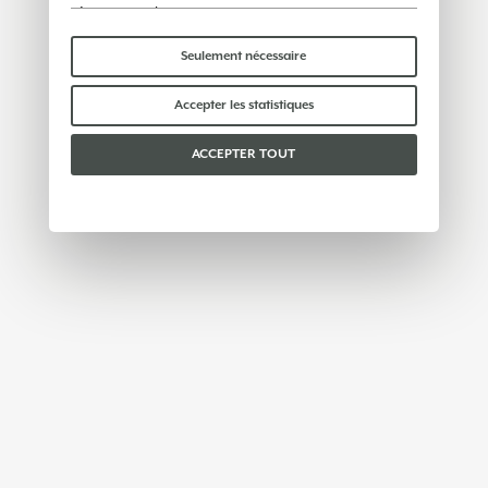
réseaux sociaux.
Certains cookies « techniques » sont
indispensables au bon fonctionnement du site et
Seulement nécessaire
ne traitent ni ne partagent aucune donnée
personnelle avec des tiers. Pour en savoir plus,
Accepter les statistiques
vous pouvez consulter notre
politique en matière
de cookies
.
ACCEPTER TOUT
Veuillez choisir les cookies que vous acceptez :