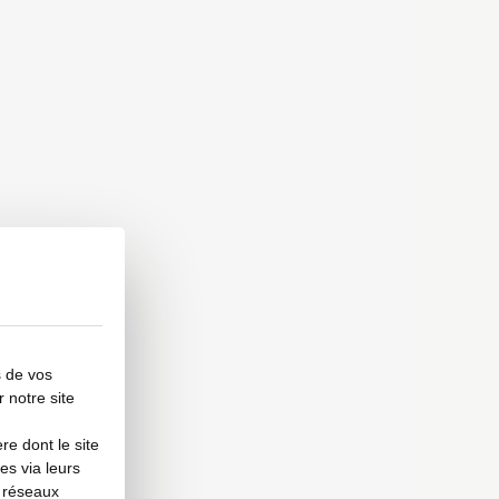
s de vos
r notre site
e dont le site
es via leurs
s réseaux