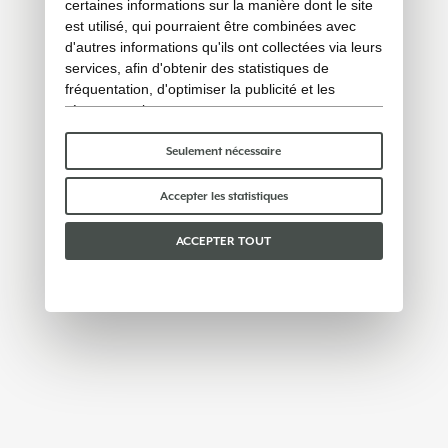
certaines informations sur la manière dont le site
est utilisé, qui pourraient être combinées avec
d'autres informations qu'ils ont collectées via leurs
services, afin d'obtenir des statistiques de
fréquentation, d'optimiser la publicité et les
réseaux sociaux.
Certains cookies « techniques » sont
indispensables au bon fonctionnement du site et
Seulement nécessaire
ne traitent ni ne partagent aucune donnée
personnelle avec des tiers. Pour en savoir plus,
Accepter les statistiques
vous pouvez consulter notre
politique en matière
de cookies
.
ACCEPTER TOUT
Veuillez choisir les cookies que vous acceptez :