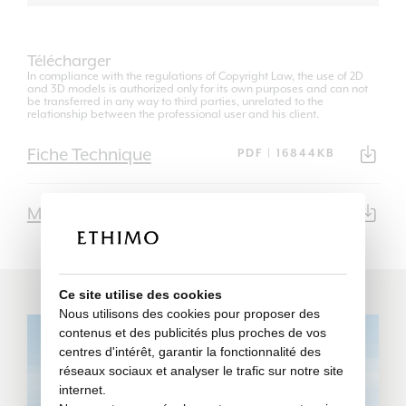
Télécharger
In compliance with the regulations of Copyright Law, the use of 2D
and 3D models is authorized only for its own purposes and can not
be transferred in any way to third parties, unrelated to the
relationship between the professional user and his client.
Fiche Technique
PDF | 16844KB
Modèle 3D
3DS | 77KB
Ce site utilise des cookies
Nous utilisons des cookies pour proposer des
contenus et des publicités plus proches de vos
centres d'intérêt, garantir la fonctionnalité des
réseaux sociaux et analyser le trafic sur notre site
internet.