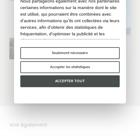
Nous partageons également avec nos partenaires
certaines informations sur la manière dont le site
est utilisé, qui pourraient être combinées avec
d'autres informations qu'ils ont collectées via leurs
services, afin d'obtenir des statistiques de
fréquentation, d'optimiser la publicité et les
réseaux sociaux.
Certains cookies « techniques » sont
indispensables au bon fonctionnement du site et
Seulement nécessaire
ne traitent ni ne partagent aucune donnée
personnelle avec des tiers. Pour en savoir plus,
Accepter les statistiques
La collection Free
vous pouvez consulter notre
politique en matière
de cookies
.
ACCEPTER TOUT
Veuillez choisir les cookies que vous acceptez :
DÉCOUVREZ
Voir également