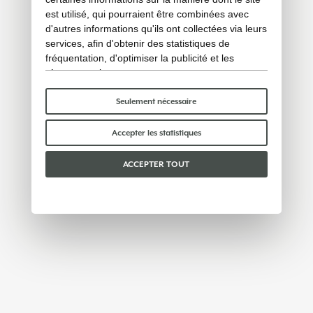
est utilisé, qui pourraient être combinées avec
d'autres informations qu'ils ont collectées via leurs
services, afin d'obtenir des statistiques de
fréquentation, d'optimiser la publicité et les
réseaux sociaux.
Certains cookies « techniques » sont
indispensables au bon fonctionnement du site et
Seulement nécessaire
ne traitent ni ne partagent aucune donnée
personnelle avec des tiers. Pour en savoir plus,
Accepter les statistiques
vous pouvez consulter notre
politique en matière
de cookies
.
ACCEPTER TOUT
Veuillez choisir les cookies que vous acceptez :