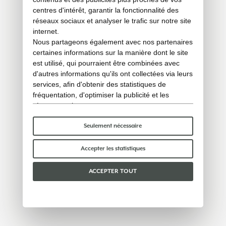
centres d'intérêt, garantir la fonctionnalité des
réseaux sociaux et analyser le trafic sur notre site
internet.
Nous partageons également avec nos partenaires
certaines informations sur la manière dont le site
est utilisé, qui pourraient être combinées avec
d'autres informations qu'ils ont collectées via leurs
services, afin d'obtenir des statistiques de
fréquentation, d'optimiser la publicité et les
réseaux sociaux.
Certains cookies « techniques » sont
indispensables au bon fonctionnement du site et
Seulement nécessaire
ne traitent ni ne partagent aucune donnée
personnelle avec des tiers. Pour en savoir plus,
Accepter les statistiques
vous pouvez consulter notre
politique en matière
de cookies
.
ACCEPTER TOUT
Veuillez choisir les cookies que vous acceptez :