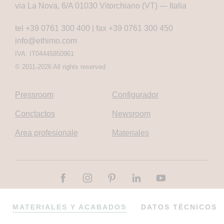
via La Nova, 6/A 01030 Vitorchiano (VT) — Italia
tel +39 0761 300 400
|
fax +39 0761 300 450
info@ethimo.com
IVA: IT04445850961
© 2011-2026 All rights reserved
Pressroom
Configurador
Conctactos
Newsroom
Area profesionale
Materiales
Corporate and Social
Cookie
Privacy
MATERIALES Y ACABADOS
DATOS TÉCNICOS
Responsibility
policy
policy