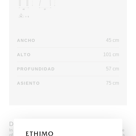
45 cm
ANCHO
101 cm
ALTO
57 cm
PROFUNDIDAD
75 cm
ASIENTO
Descargar
In compliance with the regulations of Copyright Law, the use
of 2D and 3D models is authorized only for its own purposes