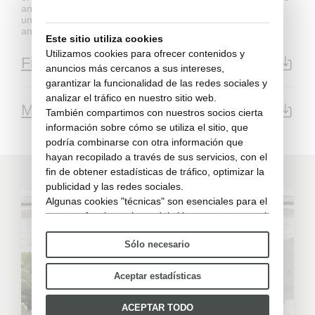
and can not be transferred in any way to third parties,
unrelated to the relationship between the professional user
and his client.
Este sitio utiliza cookies
Utilizamos cookies para ofrecer contenidos y
Ficha de Datos
PDF | 16544KB
anuncios más cercanos a sus intereses,
garantizar la funcionalidad de las redes sociales y
analizar el tráfico en nuestro sitio web.
Modelo 3d
3DS | 1.7MB
También compartimos con nuestros socios cierta
información sobre cómo se utiliza el sitio, que
podría combinarse con otra información que
hayan recopilado a través de sus servicios, con el
fin de obtener estadísticas de tráfico, optimizar la
publicidad y las redes sociales.
Algunas cookies "técnicas" son esenciales para el
correcto funcionamiento del sitio y no procesan ni
comparten ningún dato personal con terceros.
Sólo necesario
Para saber más puedes consultar nuestra
política
de cookies
.
Por favor, elige qué cookies aceptar:
Aceptar estadísticas
ACEPTAR TODO