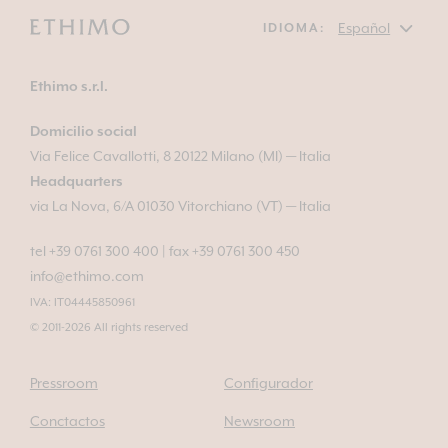
IDIOMA:
Ethimo s.r.l.
Domicilio social
Via Felice Cavallotti, 8 20122 Milano (MI) — Italia
Headquarters
via La Nova, 6/A 01030 Vitorchiano (VT) — Italia
tel +39 0761 300 400
|
fax +39 0761 300 450
info@ethimo.com
IVA: IT04445850961
© 2011-2026 All rights reserved
Pressroom
Configurador
Conctactos
Newsroom