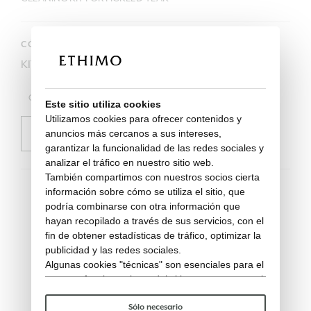
CÓDIGO
KITP05
Contáctenos para
Este sitio utiliza cookies
comprar
Utilizamos cookies para ofrecer contenidos y
anuncios más cercanos a sus intereses,
SOLICITAR INFORMACIÓN
garantizar la funcionalidad de las redes sociales y
analizar el tráfico en nuestro sitio web.
También compartimos con nuestros socios cierta
información sobre cómo se utiliza el sitio, que
podría combinarse con otra información que
hayan recopilado a través de sus servicios, con el
fin de obtener estadísticas de tráfico, optimizar la
publicidad y las redes sociales.
Algunas cookies "técnicas" son esenciales para el
correcto funcionamiento del sitio y no procesan ni
comparten ningún dato personal con terceros.
Para saber más puedes consultar nuestra
política
Sólo necesario