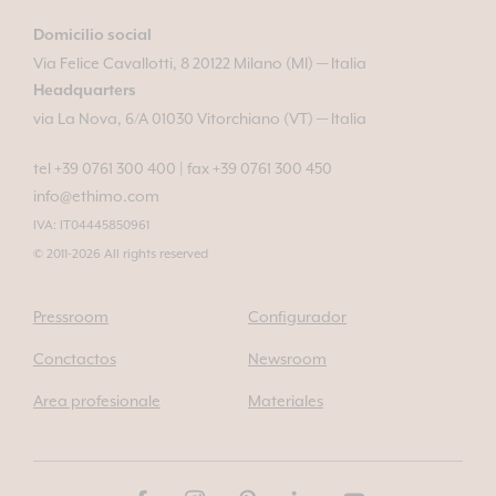
Domicilio social
Via Felice Cavallotti, 8 20122 Milano (MI) — Italia
Headquarters
via La Nova, 6/A 01030 Vitorchiano (VT) — Italia
tel +39 0761 300 400
|
fax +39 0761 300 450
info@ethimo.com
IVA: IT04445850961
© 2011-2026 All rights reserved
Pressroom
Configurador
Conctactos
Newsroom
Area profesionale
Materiales