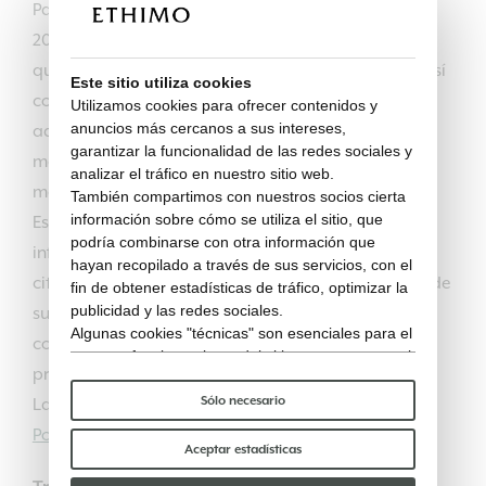
Parlamento Europeo y del Consejo de 27 de abril de
2016 «relativo a la protección de las personas en lo
que respecta al tratamiento de datos personales, así
Este sitio utiliza cookies
como la libre circulación de dichos datos (en
Utilizamos cookies para ofrecer contenidos y
anuncios más cercanos a sus intereses,
adelante, GDPR 2016/679), entró en vigor el 25 de
garantizar la funcionalidad de las redes sociales y
mayo de 2016 y entró en funcionamiento el 25 de
analizar el tráfico en nuestro sitio web.
mayo de 2018.
También compartimos con nuestros socios cierta
información sobre cómo se utiliza el sitio, que
Es por este motivo que ETHIMO le proporciona esta
podría combinarse con otra información que
información de conformidad con el art. 13 y 14 del
hayan recopilado a través de sus servicios, con el
citado Reglamento y le informa que el tratamiento de
fin de obtener estadísticas de tráfico, optimizar la
publicidad y las redes sociales.
sus datos personales se basará en los principios de
Algunas cookies "técnicas" son esenciales para el
corrección, licitud y transparencia, protección de la
correcto funcionamiento del sitio y no procesan ni
privacidad y sus derechos.
comparten ningún dato personal con terceros.
Para saber más puedes consultar nuestra
política
Sólo necesario
La información ampliada está disponible aquí:
de cookies
.
Política de privacidad
Por favor, elige qué cookies aceptar:
Aceptar estadísticas