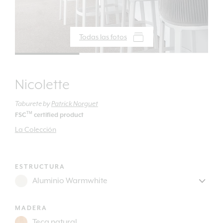
Todas las fotos
Nicolette
Taburete
by
Patrick Norguet
TM
FSC
certified product
La Colección
ESTRUCTURA
MADERA