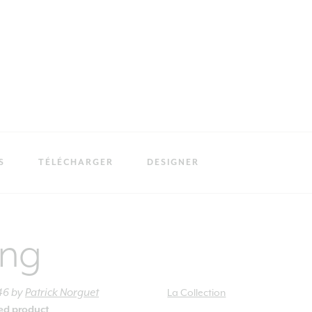
S
TÉLÉCHARGER
DESIGNER
ing
46
by
Patrick Norguet
La Collection
ied product