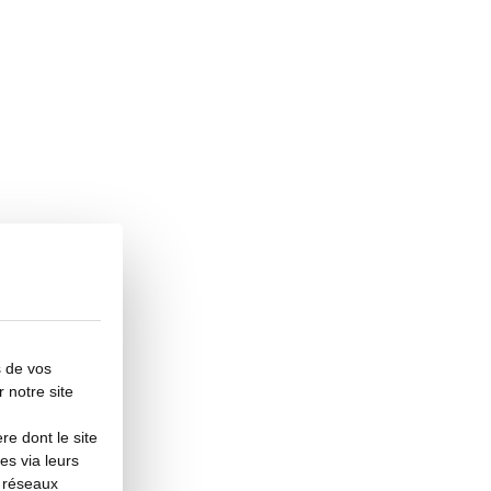
s de vos
r notre site
e dont le site
es via leurs
s réseaux