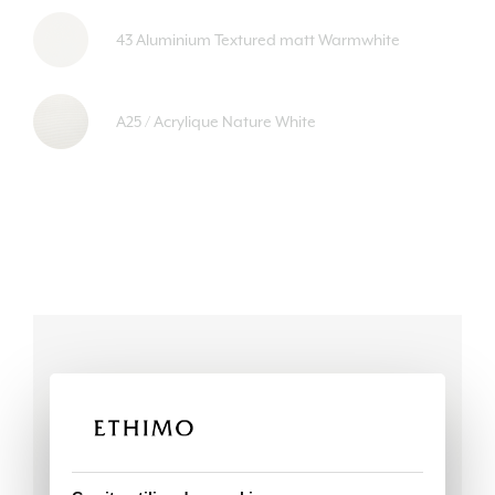
43 Aluminium Textured matt Warmwhite
A25 / Acrylique Nature White
Données techniques