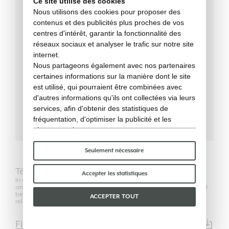
Ce site utilise des cookies
Nous utilisons des cookies pour proposer des
contenus et des publicités plus proches de vos
centres d'intérêt, garantir la fonctionnalité des
réseaux sociaux et analyser le trafic sur notre site
internet.
59 cm
LARGEUR
Nous partageons également avec nos partenaires
certaines informations sur la manière dont le site
84 cm
HAUTEUR
est utilisé, qui pourraient être combinées avec
d'autres informations qu'ils ont collectées via leurs
51 cm
PROFONDEUR
services, afin d'obtenir des statistiques de
fréquentation, d'optimiser la publicité et les
réseaux sociaux.
Certains cookies « techniques » sont
indispensables au bon fonctionnement du site et
Seulement nécessaire
ne traitent ni ne partagent aucune donnée
Télécharger
personnelle avec des tiers. Pour en savoir plus,
Accepter les statistiques
In compliance with the regulations of Copyright Law, the use of 2D
vous pouvez consulter notre
politique en matière
and 3D models is authorized only for its own purposes and can not
de cookies
.
be transferred in any way to third parties, unrelated to the
ACCEPTER TOUT
relationship between the professional user and his client.
Veuillez choisir les cookies que vous acceptez :
Fiche Technique
PDF | 6260KB