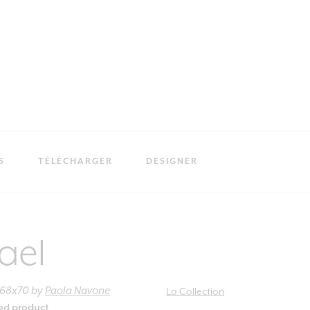
S
TÉLÉCHARGER
DESIGNER
ael
 68x70
by
Paola Navone
La Collection
ied product