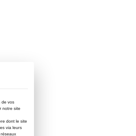
s de vos
r notre site
e dont le site
es via leurs
s réseaux