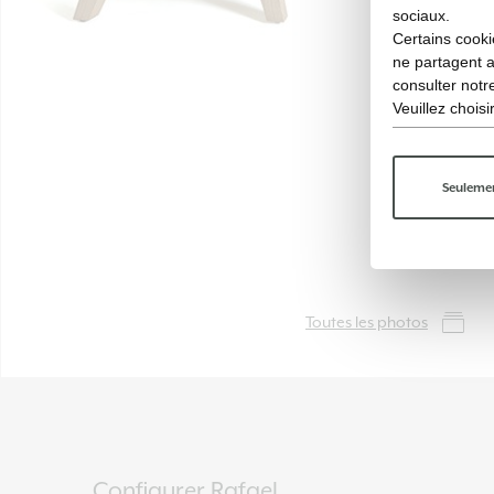
sociaux.
Certains cooki
ne partagent 
consulter not
Veuillez chois
Seulemen
Toutes les photos
Configurer Rafael