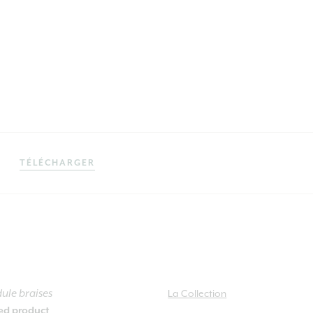
TÉLÉCHARGER
ule braises
La Collection
ied product