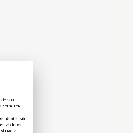
s de vos
r notre site
e dont le site
es via leurs
s réseaux