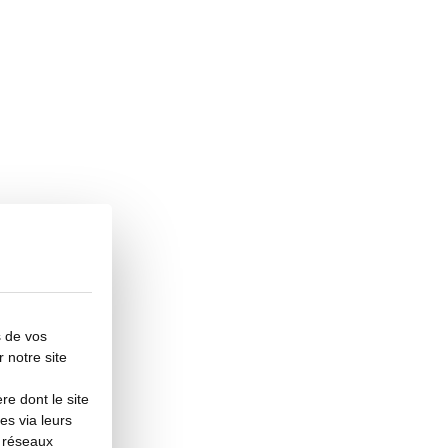
s de vos
r notre site
e dont le site
es via leurs
s réseaux