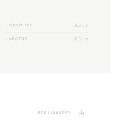
300 cm
LONGUEUR
200 cm
LARGEUR
PDF | 10683KB