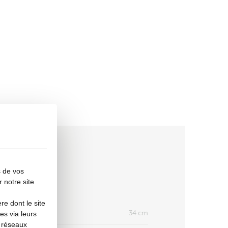
s de vos
r notre site
e dont le site
34 cm
HAUTEUR
es via leurs
s réseaux