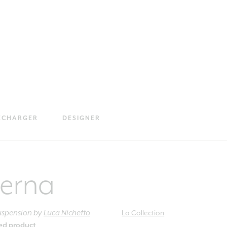
ÉCHARGER
DESIGNER
erna
uspension
by
Luca Nichetto
La Collection
ied product