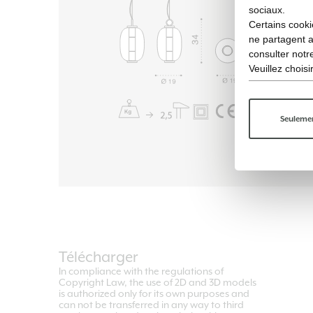
sociaux.
Certains cooki
ne partagent 
consulter not
Veuillez chois
Seulemen
Télécharger
In compliance with the regulations of
Copyright Law, the use of 2D and 3D models
is authorized only for its own purposes and
can not be transferred in any way to third