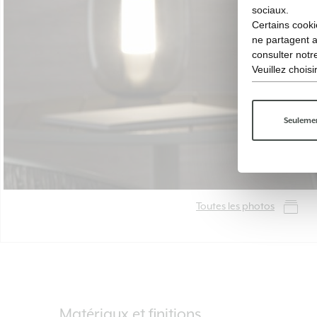
sociaux.
Certains cooki
ne partagent 
consulter not
Veuillez chois
Seulemen
Toutes les photos
Matériaux et finitions