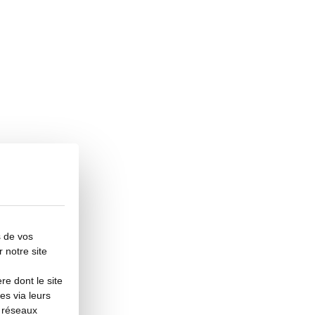
s de vos
r notre site
e dont le site
es via leurs
s réseaux