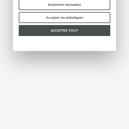
indispensables au bon fonctionnement du site et
Seulement nécessaire
ne traitent ni ne partagent aucune donnée
personnelle avec des tiers. Pour en savoir plus,
Accepter les statistiques
vous pouvez consulter notre
politique en matière
de cookies
.
ACCEPTER TOUT
Veuillez choisir les cookies que vous acceptez :