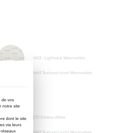
W23 / Lightwick Warmwhite
M43 Textured matt Warmwhite
s de vos
r notre site
E57 Ethitex White
e dont le site
es via leurs
s réseaux
M43 Textured matt Warmwhite