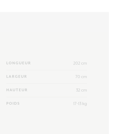
202 cm
LONGUEUR
70 cm
LARGEUR
32 cm
HAUTEUR
17-13 kg
POIDS