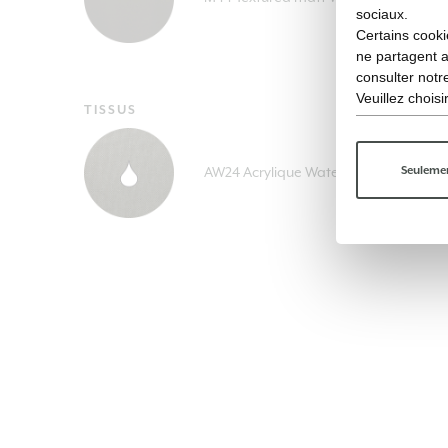
sociaux.
Certains cooki
ne partagent 
consulter not
Veuillez chois
TISSUS
Seulemen
AW24 Acrylique Waterproof Gris