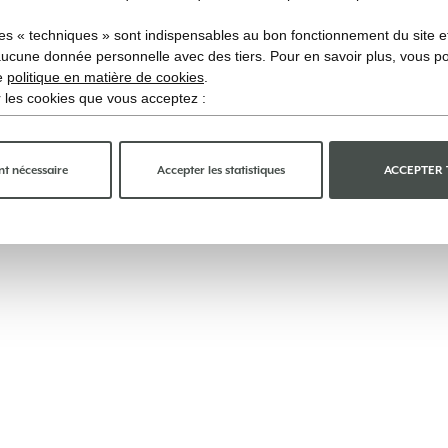
es « techniques » sont indispensables au bon fonctionnement du site et 
aucune donnée personnelle avec des tiers. Pour en savoir plus, vous p
re
politique en matière de cookies
.
ir les cookies que vous acceptez :
t nécessaire
Accepter les statistiques
ACCEPTER
AW25 Acrylique Nature White