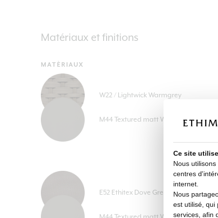
Matériaux et finitions
MATÈRIAUX
W22 / Lightwick Warmgrey
M44 Textured matt Warmgrey
Ce site utili
Nous utilisons
centres d'intér
internet.
E52 Ethitex Dove Grey
Nous partageon
est utilisé, qu
services, afin 
M44 Textured matt Warmgrey