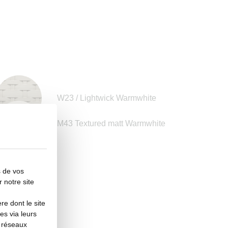
W23 / Lightwick Warmwhite
M43 Textured matt Warmwhite
s de vos
r notre site
e dont le site
es via leurs
s réseaux