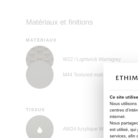
Matériaux et finitions
MATÈRIAUX
W22 / Lightwick Warmgrey
M44 Textured matt Warmgrey
Ce site utili
Nous utilisons
TISSUS
centres d'intér
internet.
Nous partageon
AW24 Acrylique Waterproof Gris
est utilisé, qu
services, afin 