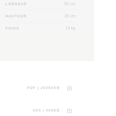
90 cm
LARGEUR
38 cm
HAUTEUR
14 kg
POIDS
PDF | 20392KB
3DS | 400KB