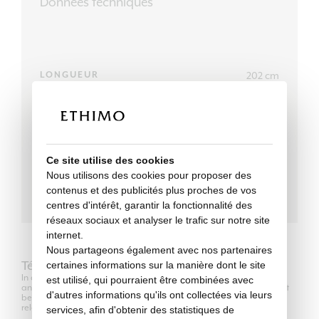
Données techniques
202 cm
LONGUEUR
70 cm
LARGEUR
32 cm
HAUTEUR
Ce site utilise des cookies
17-13 kg
POIDS
Nous utilisons des cookies pour proposer des
contenus et des publicités plus proches de vos
centres d'intérêt, garantir la fonctionnalité des
réseaux sociaux et analyser le trafic sur notre site
internet.
Nous partageons également avec nos partenaires
Télécharger
certaines informations sur la manière dont le site
In compliance with the regulations of Copyright Law, the use of 2D
est utilisé, qui pourraient être combinées avec
and 3D models is authorized only for its own purposes and can not
d'autres informations qu'ils ont collectées via leurs
be transferred in any way to third parties, unrelated to the
relationship between the professional user and his client.
services, afin d'obtenir des statistiques de