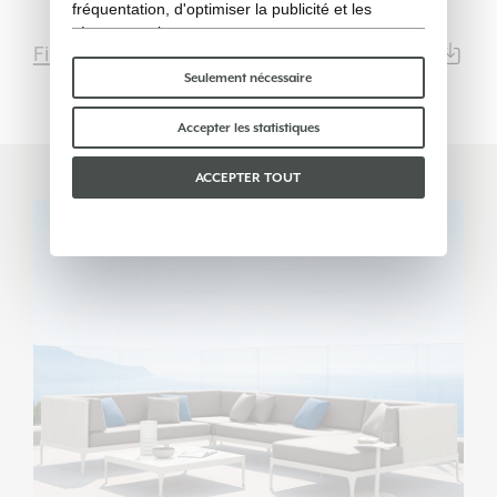
fréquentation, d'optimiser la publicité et les
réseaux sociaux.
Fiche Technique
PDF | 20392KB
Certains cookies « techniques » sont
indispensables au bon fonctionnement du site et
Seulement nécessaire
ne traitent ni ne partagent aucune donnée
personnelle avec des tiers. Pour en savoir plus,
Accepter les statistiques
vous pouvez consulter notre
politique en matière
de cookies
.
ACCEPTER TOUT
Veuillez choisir les cookies que vous acceptez :