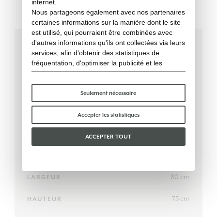
internet.
Nous partageons également avec nos partenaires
certaines informations sur la manière dont le site
est utilisé, qui pourraient être combinées avec
d'autres informations qu'ils ont collectées via leurs
services, afin d'obtenir des statistiques de
Données techniques
fréquentation, d'optimiser la publicité et les
réseaux sociaux.
Certains cookies « techniques » sont
indispensables au bon fonctionnement du site et
Seulement nécessaire
ne traitent ni ne partagent aucune donnée
personnelle avec des tiers. Pour en savoir plus,
Accepter les statistiques
vous pouvez consulter notre
politique en matière
de cookies
.
ACCEPTER TOUT
Veuillez choisir les cookies que vous acceptez :
160 cm
LONGUEUR
80 cm
LARGEUR
75 cm
HAUTEUR