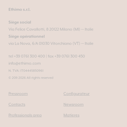
Ethimo s.r.l.
Siège social
Via Felice Cavallotti, 8 20122 Milano (MI) — Italie
Siège opérationnel
via La Nova, 6/A 01030 Vitorchiano (VT) — Italie
tel +39 0761 300 400
|
fax +39 0761 300 450
info@ethimo.com
N. TVA: IT04445850961
© 2011-2026 All rights reserved
Pressroom
Configurateur
Contacts
Newsroom
Professionals area
Matieres