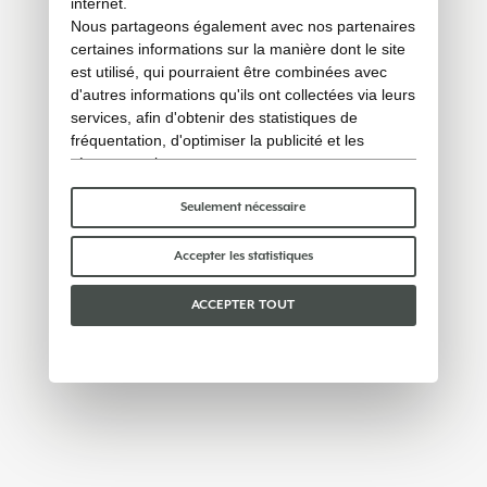
internet.
Nous partageons également avec nos partenaires
certaines informations sur la manière dont le site
est utilisé, qui pourraient être combinées avec
d'autres informations qu'ils ont collectées via leurs
services, afin d'obtenir des statistiques de
fréquentation, d'optimiser la publicité et les
réseaux sociaux.
Certains cookies « techniques » sont
indispensables au bon fonctionnement du site et
Seulement nécessaire
ne traitent ni ne partagent aucune donnée
personnelle avec des tiers. Pour en savoir plus,
Accepter les statistiques
vous pouvez consulter notre
politique en matière
de cookies
.
ACCEPTER TOUT
Veuillez choisir les cookies que vous acceptez :