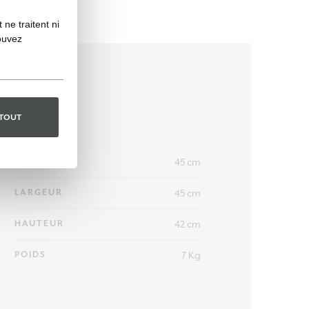
ne traitent ni
ouvez
 TOUT
45 cm
LONGUEUR
45 cm
LARGEUR
42 cm
HAUTEUR
7 Kg
POIDS