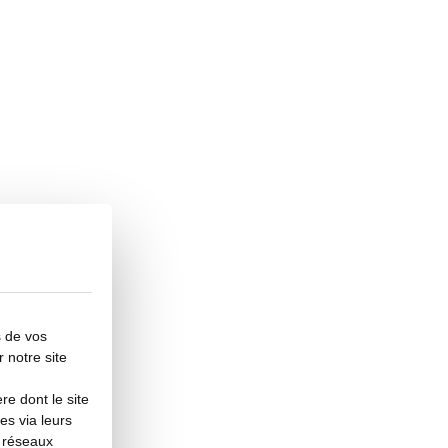
s de vos
r notre site
e dont le site
es via leurs
s réseaux