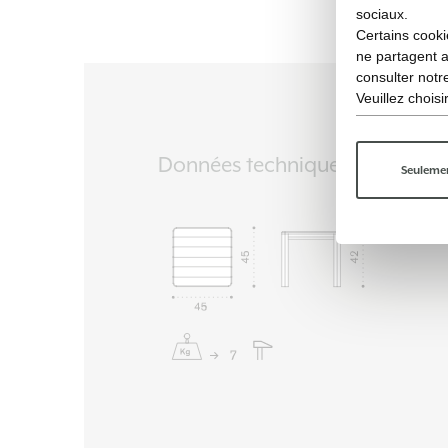
sociaux.
Certains cooki
ne partagent 
consulter not
Veuillez chois
Données techniques
Seulemen