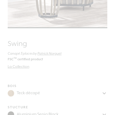
Swing
Canapé 3 places
by
Patrick Norguet
TM
FSC
certified product
La Collection
BOIS
STUCTURE