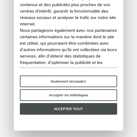
contenus et des publicités plus proches de vos
centres d'intérêt, garantir la fonctionnalité des
réseaux sociaux et analyser le trafic sur notre site
internet.
Nous partageons également avec nos partenaires
certaines informations sur la manière dont le site
est utilisé, qui pourraient être combinées avec
d'autres informations qu'ils ont collectées via leurs
services, afin d'obtenir des statistiques de
fréquentation, d'optimiser la publicité et les
réseaux sociaux.
Certains cookies « techniques » sont
indispensables au bon fonctionnement du site et
Seulement nécessaire
ne traitent ni ne partagent aucune donnée
personnelle avec des tiers. Pour en savoir plus,
Accepter les statistiques
vous pouvez consulter notre
politique en matière
de cookies
.
ACCEPTER TOUT
Veuillez choisir les cookies que vous acceptez :