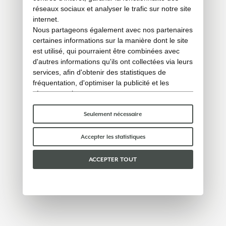
réseaux sociaux et analyser le trafic sur notre site
internet.
Nous partageons également avec nos partenaires
certaines informations sur la manière dont le site
est utilisé, qui pourraient être combinées avec
d'autres informations qu'ils ont collectées via leurs
services, afin d'obtenir des statistiques de
fréquentation, d'optimiser la publicité et les
réseaux sociaux.
Certains cookies « techniques » sont
indispensables au bon fonctionnement du site et
Seulement nécessaire
ne traitent ni ne partagent aucune donnée
personnelle avec des tiers. Pour en savoir plus,
Accepter les statistiques
vous pouvez consulter notre
politique en matière
de cookies
.
ACCEPTER TOUT
Veuillez choisir les cookies que vous acceptez :