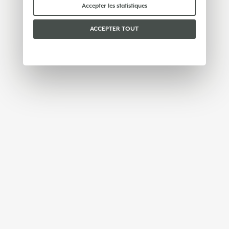
personnelle avec des tiers. Pour en savoir plus,
Accepter les statistiques
vous pouvez consulter notre
politique en matière
de cookies
.
ACCEPTER TOUT
Veuillez choisir les cookies que vous acceptez :