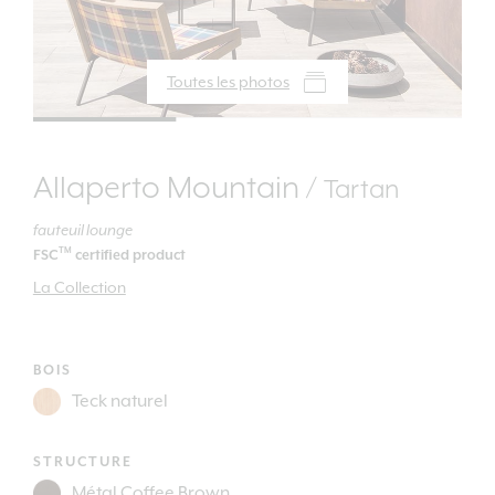
Toutes les photos
Allaperto Mountain /
Tartan
fauteuil lounge
TM
FSC
certified product
La Collection
BOIS
STRUCTURE