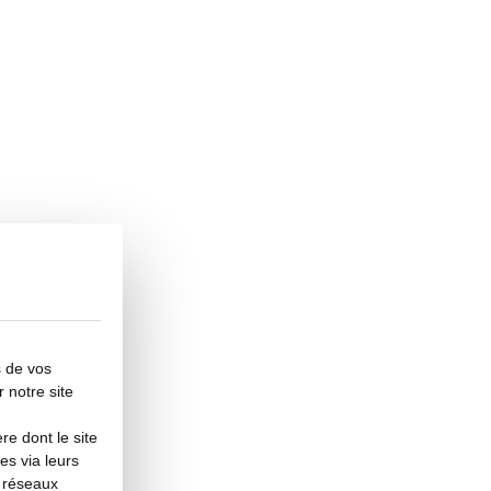
s de vos
r notre site
e dont le site
es via leurs
s réseaux