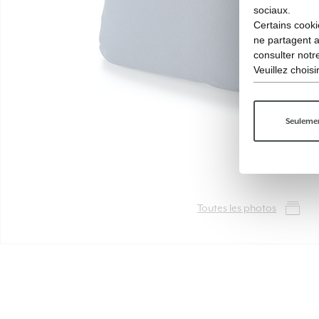
sociaux.
Certains cooki
ne partagent 
consulter not
Veuillez chois
Seulemen
Toutes les photos