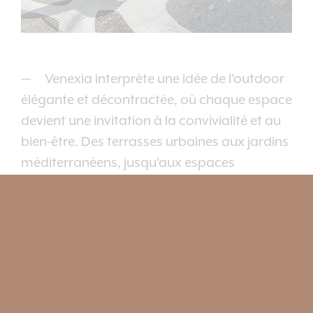
Venexia interprète une idée de l’outdoor
élégante et décontractée, où chaque espace
devient une invitation à la convivialité et au
bien-être. Des terrasses urbaines aux jardins
méditerranéens, jusqu’aux espaces
hospitality les plus exclusifs, la collection
crée des atmosphères sophistiquées mais
informelles, capables de dialoguer
harmonieusement avec la nature et
l’architecture environnante.