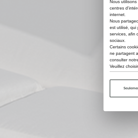
Nous utilisons
centres d'intér
internet.
Nous partageon
est utilisé, qu
services, afin 
sociaux.
Certains cooki
ne partagent 
consulter not
Veuillez chois
Seulemen