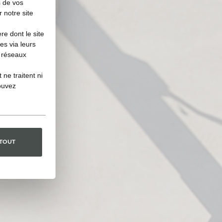
s de vos
r notre site
e dont le site
es via leurs
s réseaux
ne traitent ni
ouvez
 TOUT