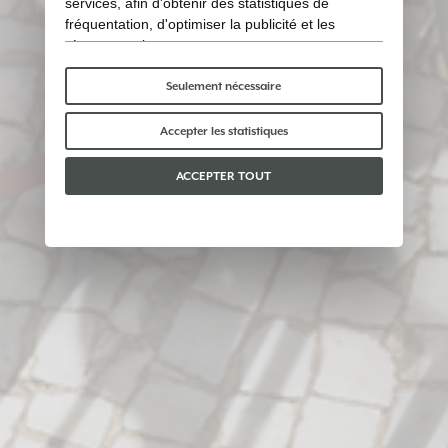
services, afin d'obtenir des statistiques de
fréquentation, d'optimiser la publicité et les
réseaux sociaux.
Certains cookies « techniques » sont
indispensables au bon fonctionnement du site et
Seulement nécessaire
ne traitent ni ne partagent aucune donnée
personnelle avec des tiers. Pour en savoir plus,
Accepter les statistiques
vous pouvez consulter notre
politique en matière
de cookies
.
ACCEPTER TOUT
Veuillez choisir les cookies que vous acceptez :