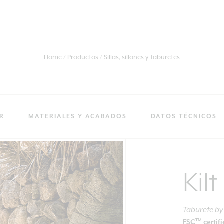
Home
Productos
Sillas, sillones y taburetes
R
MATERIALES Y ACABADOS
DATOS TÉCNICOS
Kilt
Taburete
b
TM
FSC
certif