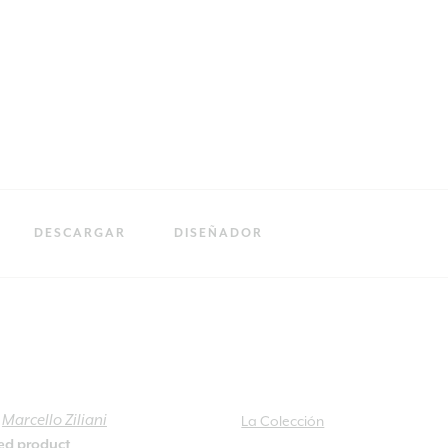
DESCARGAR
DISEÑADOR
y
Marcello Ziliani
La Colección
ied product