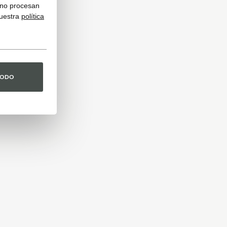
y no procesan
nuestra
política
TODO