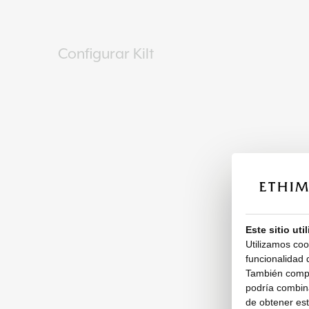
Configurar Kilt
Este sitio uti
Utilizamos coo
funcionalidad d
También compar
podría combina
de obtener esta