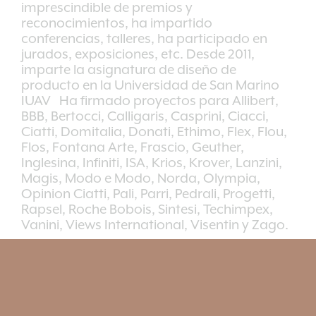
imprescindible de premios y
reconocimientos, ha impartido
conferencias, talleres, ha participado en
jurados, exposiciones, etc. Desde 2011,
imparte la asignatura de diseño de
producto en la Universidad de San Marino
IUAV Ha firmado proyectos para Allibert,
BBB, Bertocci, Calligaris, Casprini, Ciacci,
Ciatti, Domitalia, Donati, Ethimo, Flex, Flou,
Flos, Fontana Arte, Frascio, Geuther,
Inglesina, Infiniti, ISA, Krios, Krover, Lanzini,
Magis, Modo e Modo, Norda, Olympia,
Opinion Ciatti, Pali, Parri, Pedrali, Progetti,
Rapsel, Roche Bobois, Sintesi, Techimpex,
Vanini, Views International, Visentin y Zago.
Marcello Ziliani diseñado para Ethimo