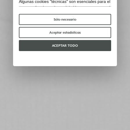
Algunas cookies "técnicas" son esenciales para el
correcto funcionamiento del sitio y no procesan ni
comparten ningún dato personal con terceros.
Para saber más puedes consultar nuestra
política
Sólo necesario
de cookies
.
Por favor, elige qué cookies aceptar:
Aceptar estadísticas
ACEPTAR TODO