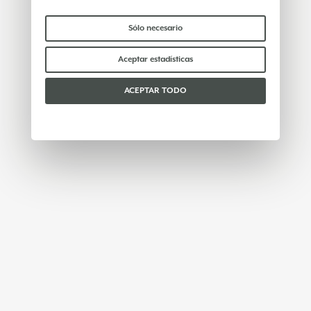
comparten ningún dato personal con terceros.
Para saber más puedes consultar nuestra
política
Sólo necesario
de cookies
.
Por favor, elige qué cookies aceptar:
Aceptar estadísticas
ACEPTAR TODO