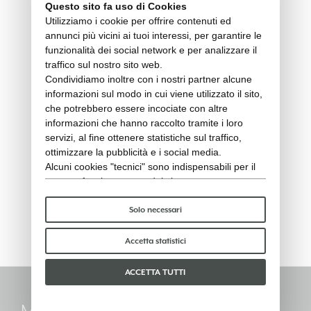
Questo sito fa uso di Cookies
Utilizziamo i cookie per offrire contenuti ed
annunci più vicini ai tuoi interessi, per garantire le
funzionalità dei social network e per analizzare il
traffico sul nostro sito web.
Condividiamo inoltre con i nostri partner alcune
informazioni sul modo in cui viene utilizzato il sito,
che potrebbero essere incociate con altre
informazioni che hanno raccolto tramite i loro
servizi, al fine ottenere statistiche sul traffico,
ottimizzare la pubblicità e i social media.
Alcuni cookies "tecnici" sono indispensabili per il
RIBOT - Tavolo estensibile 235-
corretto funzionamento del sito e non trattano o
condividono con terzi alcun dato personale. Per
340x100 (cover protettiva)
saperne di più puoi consultare la nostra
cookie
Solo necessari
Cover protettiva
policy
.
Per favore, scegli quali cookie accettare:
Accetta statistici
ACCETTA TUTTI