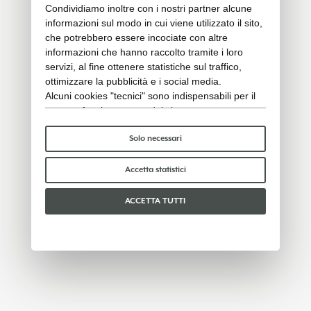
Condividiamo inoltre con i nostri partner alcune
informazioni sul modo in cui viene utilizzato il sito,
che potrebbero essere incociate con altre
informazioni che hanno raccolto tramite i loro
servizi, al fine ottenere statistiche sul traffico,
ottimizzare la pubblicità e i social media.
Alcuni cookies "tecnici" sono indispensabili per il
corretto funzionamento del sito e non trattano o
condividono con terzi alcun dato personale. Per
saperne di più puoi consultare la nostra
cookie
Solo necessari
policy
.
Per favore, scegli quali cookie accettare:
Accetta statistici
ACCETTA TUTTI