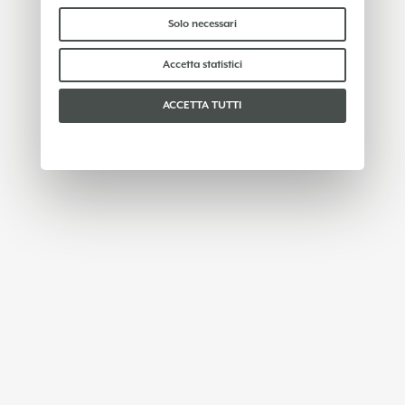
condividono con terzi alcun dato personale. Per
saperne di più puoi consultare la nostra
cookie
Solo necessari
policy
.
Per favore, scegli quali cookie accettare:
Accetta statistici
ACCETTA TUTTI